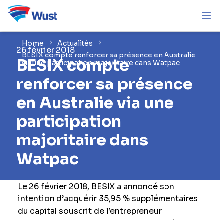
Home
Actualités
26 février 2018
BESIX compte renforcer sa présence en Australie
BESIX compte
via une participation majoritaire dans Watpac
renforcer sa présence
en Australie via une
participation
majoritaire dans
Watpac
Le 26 février 2018, BESIX a annoncé son
intention d’acquérir 35,95 % supplémentaires
du capital souscrit de l’entrepreneur