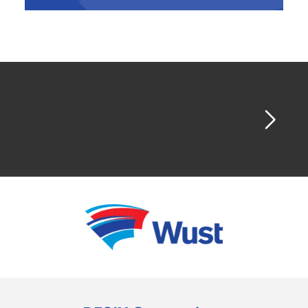
L'ASBL CAPITAL est située au Boulevard
d'Anvers 40, 1000 Bruxelles et peut être
contactée via :
info@capitalbelgium.be
.