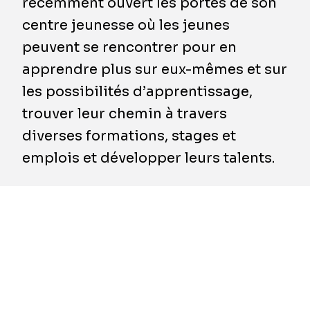
récemment ouvert les portes de son
centre jeunesse où les jeunes
peuvent se rencontrer pour en
apprendre plus sur eux-mêmes et sur
les possibilités d’apprentissage,
trouver leur chemin à travers
diverses formations, stages et
emplois et développer leurs talents.
L'ASBL CAPITAL oeuvre pour offrir à la
jeunesse bruxelloise des outils et des
conseils pour s’orienter sur le marché du
travail et s'épanouir sur le plan professionnel.
Situé dans un hôtel particulier rénové au cœur