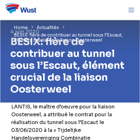
Home
Actualités
4 juin 2020
BESIX: fière de contribuer au tunnel sous l’Escaut,
BESIX: fière de
élément crucial de la liaison Oosterweel
contribuer au tunnel
sous l’Escaut, élément
crucial de la liaison
Oosterweel
LANTIS, le maître d’oeuvre pour la liaison
Oosterweel, a attribué le contrat pour la
réalisation du tunnel sous l’Escaut le
03/06/2020 à la « Tijdelijke
Handelsvereniging Combinatie