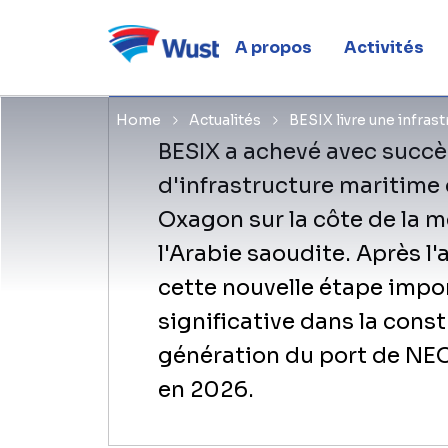
NEOM à O
A propos
Activités
Home
Actualités
BESIX livre une infra
​BESIX a achevé avec succè
d'infrastructure maritime
Oxagon sur la côte de la 
l'Arabie saoudite. Après l
cette nouvelle étape imp
significative dans la cons
génération du port de NEO
en 2026.