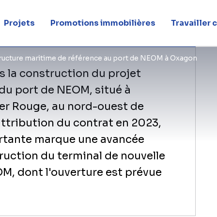
xagon
Projets
Promotions immobilières
Travailler
structure maritime de référence au port de NEOM à Oxagon
s la construction du projet
 du port de NEOM, situé à
mer Rouge, au nord-ouest de
'attribution du contrat en 2023,
ortante marque une avancée
truction du terminal de nouvelle
M, dont l'ouverture est prévue