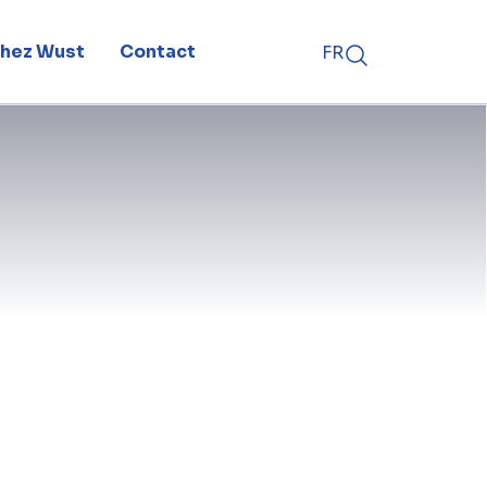
 chez Wust
Contact
FR