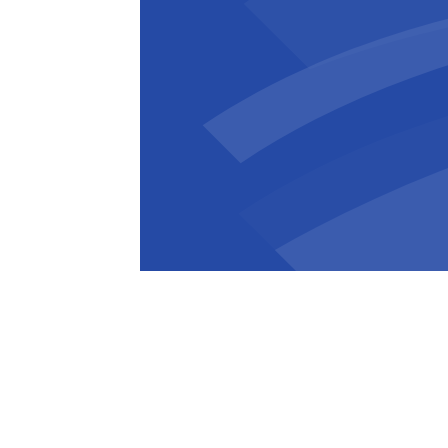
Pierre Sironval
CEO
,
BESIX Group