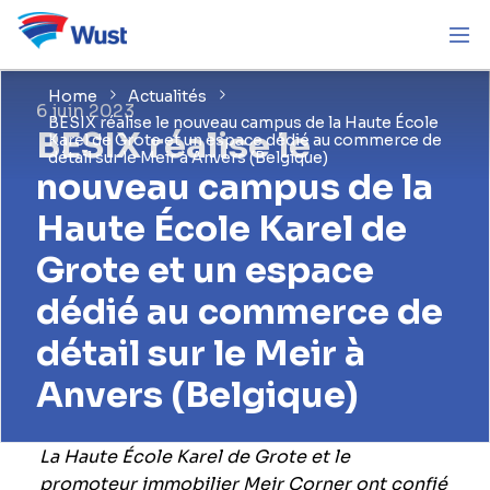
Home
Actualités
6 juin 2023
BESIX réalise le nouveau campus de la Haute École
BESIX réalise le
Karel de Grote et un espace dédié au commerce de
détail sur le Meir à Anvers (Belgique)
nouveau campus de la
Haute École Karel de
Grote et un espace
dédié au commerce de
détail sur le Meir à
Anvers (Belgique)
La Haute École Karel de Grote et le
promoteur immobilier Meir Corner ont confié