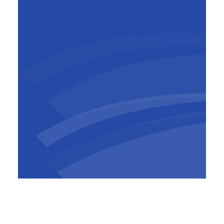
Un défi qui a été couronné de succès. Malgré
la crise du coronavirus, le projet Brucargo a
connu peu de retard. La co-création positive,
pratique et tournée vers l'avenir entre toutes