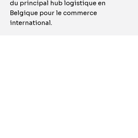
du principal hub logistique en
Belgique pour le commerce
international.
L'aéroport de Bruxelles est après le port
d'Anvers le deuxième plus grand pôle
logistique de Belgique. À Brucargo, la zone de
fret de l'aéroport national à Zaventem, plus
d'une centaine d'entreprises différentes sont
présentes, important et exportant des
marchandises originaires et à destination de
tous les coins du monde.