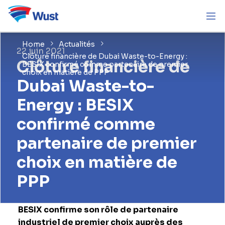
Home
Actualités
22 juin 2021
Clôture financière de Dubai Waste-to-Energy :
Clôture financière de
BESIX confirmé comme partenaire de premier
choix en matière de PPP
Dubai Waste-to-
Energy : BESIX
confirmé comme
partenaire de premier
choix en matière de
PPP
BESIX confirme son rôle de partenaire
industriel de premier choix auprès des