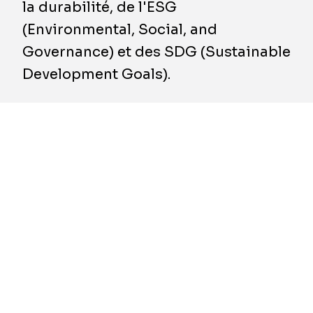
la durabilité, de l'ESG
(Environmental, Social, and
Governance) et des SDG (Sustainable
Development Goals).
Le ‘Impact Seal’ est la certification fédérale
officielle qui certifie, mesure et récompense
les entités aux Émirats arabes unis ayant des
pratiques de pointe en matière d'impact
durable, alignées sur les critères
environnementaux, sociétaux et de
gouvernance, sur les objectifs de