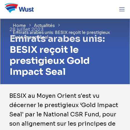
Home
Actualités
28 juillet 2023
Emirats arabes unis: BESIX reçoit le prestigieux
Emirats arabes unis:
Gold Impact Seal
BESIX reçoit le
prestigieux Gold
Impact Seal
BESIX au Moyen Orient s'est vu
décerner le prestigieux ‘Gold Impact
Seal’ par le National CSR Fund, pour
son alignement sur les principes de