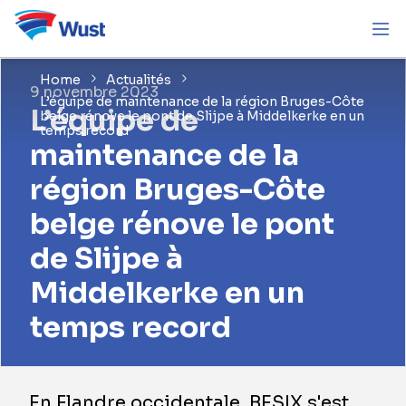
Home
Actualités
9 novembre 2023
L’équipe de maintenance de la région Bruges-Côte
L’équipe de
belge rénove le pont de Slijpe à Middelkerke en un
temps record
maintenance de la
région Bruges-Côte
belge rénove le pont
de Slijpe à
Middelkerke en un
temps record
En Flandre occidentale, BESIX s'est