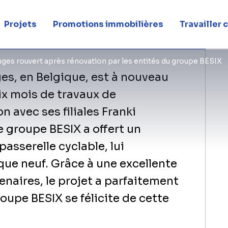
 groupe BESIX
Projets
Promotions immobilières
Travailler
ges rouvert après rénovation par les entités du groupe BESIX
es, en Belgique, est à nouveau
ix mois de travaux de
n avec ses filiales Franki
e groupe BESIX a offert un
asserelle cyclable, lui
ue neuf. Grâce à une excellente
enaires, le projet a parfaitement
oupe BESIX se félicite de cette