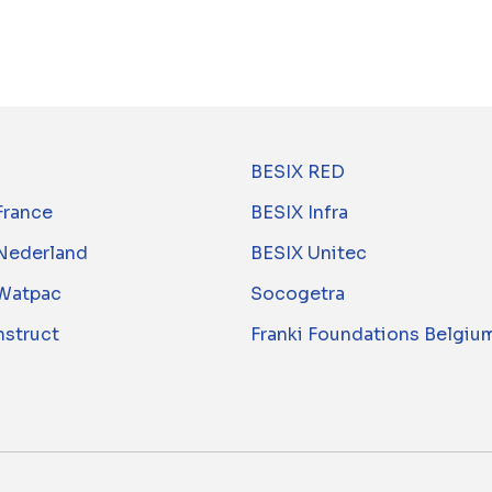
BESIX RED
France
BESIX Infra
Nederland
BESIX Unitec
Watpac
Socogetra
nstruct
Franki Foundations Belgiu