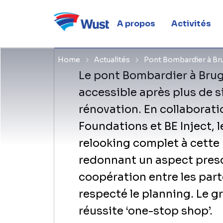
entités du
A propos
Activités
Home
Actualités
Pont Bombardier à Bru
Le pont Bombardier à Brug
accessible après plus de s
rénovation. En collaboratio
Foundations et BE Inject, l
relooking complet à cette p
redonnant un aspect presq
coopération entre les part
respecté le planning. Le gr
réussite ‘one-stop shop’.