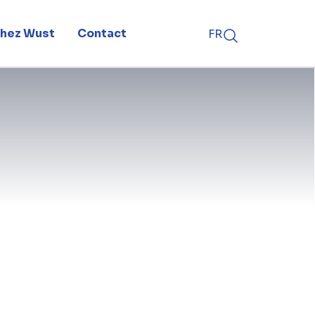
 chez Wust
Contact
FR