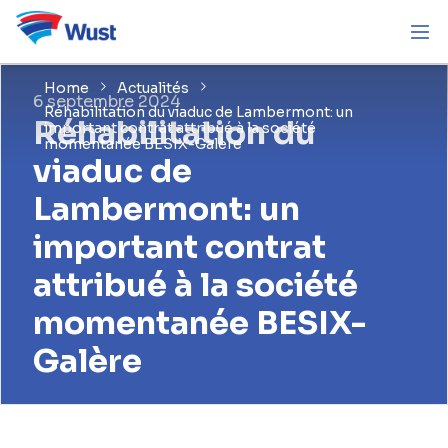
Home
Actualités
6 septembre 2024
Réhabilitation du viaduc de Lambermont: un
Réhabilitation du
important contrat attribué à la société
momentanée BESIX-Galère
viaduc de
Lambermont: un
important contrat
attribué à la société
momentanée BESIX-
Galère