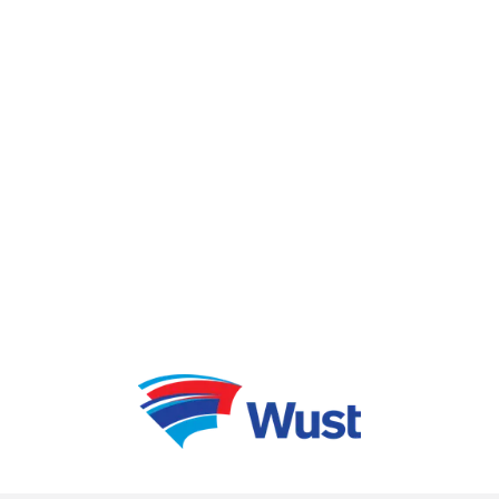
partenaires BESIX-Galère et la SOFICO et le
SPW Mobilité et Infrastructures. Pour le
viaduc de Lambermont, cette même
dynamique et rapidité d'exécution seront à
nouveau des atouts majeurs.
La société momentanée BESIX-Galère se
réjouit de relever ce nouveau défi et de
contribuer à l'amélioration des infrastructures
routières en Wallonie, en garantissant la
sécurité des usagers et la durabilité des
ouvrages.